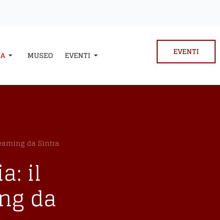
EVENTI
IA
MUSEO
EVENTI
reaming da Sintra
: il
ing da