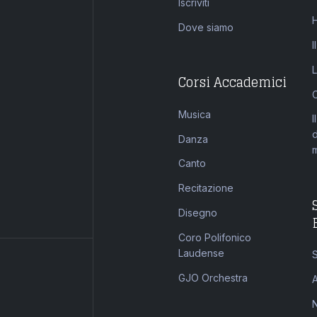
Iscriviti
Dove siamo
I
Corsi Accademici
Musica
I
Danza
Canto
Recitazione
Disegno
Coro Polifonico
Laudense
S
GJO Orchestra
A