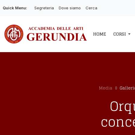
Quick Menu:
Segreteria
Dove siamo
Cerca
HOME
CORSI
Media
Galleri
Orq
conce