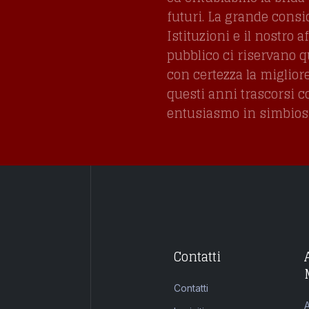
futuri. La grande consi
Istituzioni e il nostro a
pubblico ci riservano 
con certezza la miglior
questi anni trascorsi 
entusiasmo in simbiosi 
Contatti
Contatti