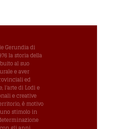
le Gerundia di
6 la storia della
ibuito al suo
turale e aver
rovinciali ed
 l'arte di Lodi e
onali e creative
erritorio, è motivo
uno stimolo in
 determinazione
con gli anni