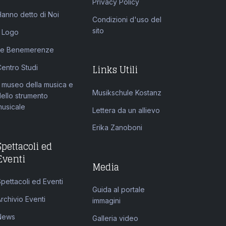
Privacy Policy
Hanno detto di Noi
Condizioni d'uso del
sito
l Logo
Le Benemerenze
Links Utili
Centro Studi
l museo della musica e
Musikschule Kostanz
dello strumento
musicale
Lettera da un allievo
Erika Zanoboni
Spettacoli ed
Eventi
Media
pettacoli ed Eventi
Guida al portale
rchivio Eventi
immagini
News
Galleria video