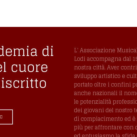
demia di
L' Associazione Musica
Lodi accompagna dal 197
el cuore
nostra città. Aver contr
sviluppo artistico e cul
iscritto
portato oltre i confini p
anche nazionali il nome,
le potenzialità professi
dei giovani del nostro t
di compiacimento ed è 
più per affrontare con
ed entusiasmo la sfida 