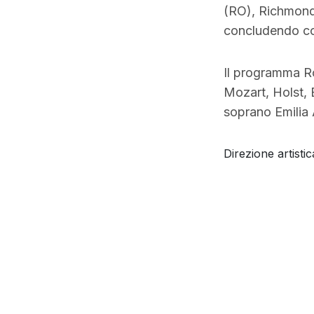
(RO), Richmond (
concludendo co
Il programma Roo
Mozart, Holst, 
soprano Emilia A
Direzione artist
L' Accademia di
nel cuore di og