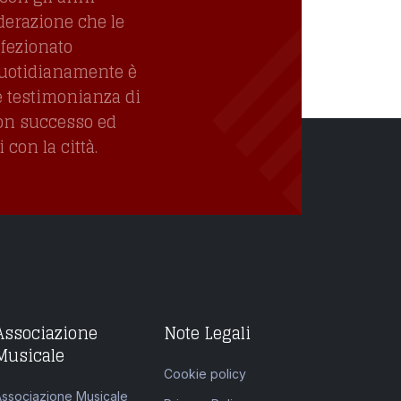
derazione che le
ffezionato
quotidianamente è
e testimonianza di
con successo ed
con la città.
Associazione
Note Legali
Musicale
Cookie policy
Associazione Musicale