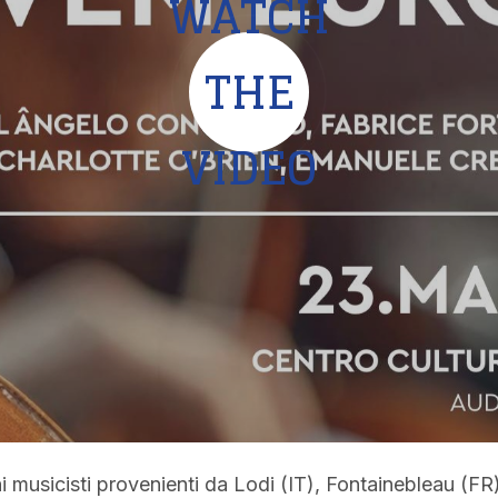
WATCH
THE
VIDEO
i musicisti provenienti da Lodi (IT), Fontainebleau (FR