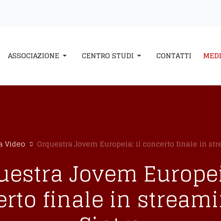
ASSOCIAZIONE
CENTRO STUDI
CONTATTI
MED
a Video
Orquestra Jovem Europeia: il concerto finale in st
uestra Jovem Europeia
rto finale in stream