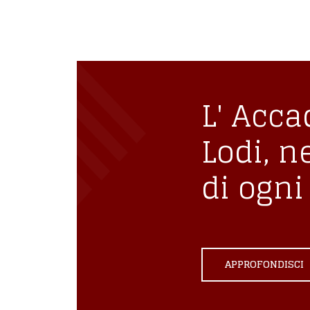
iscritto
L' Acca
Lodi, n
di ogni 
APPROFONDISCI