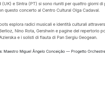
UK) e Sintra (PT) si sono riuniti per quattro giorni di 
n questo concerto al Centro Cultural Olga Cadaval.
ts esplora radici musicali e identità culturali attrave
Berlioz, Nino Rota, Gershwin e pagine del repertorio p
zierska e i solisti di flauta di Pan Sergiu Geogean.
ica: Maestro Miguel Ângelo Conceição — Progetto Orchestre 
 Lodi,
ni