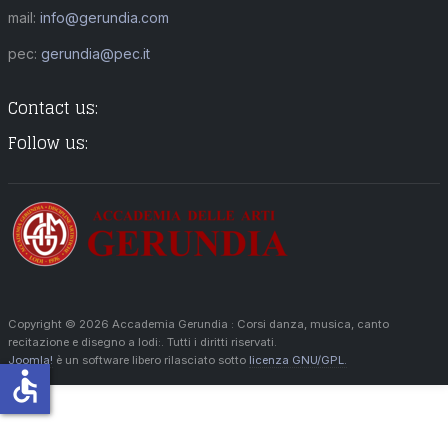
mail:
info@gerundia.com
pec:
gerundia@pec.it
Contact us:
Follow us:
Copyright © 2026 Accademia Gerundia : Corsi danza, musica, canto
recitazione e disegno a lodi:. Tutti i diritti riservati.
Joomla!
è un software libero rilasciato sotto
licenza GNU/GPL.
accessible