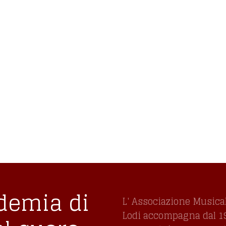
 Lodi,
ni
demia di
L' Associazione Musica
Lodi accompagna dal 197