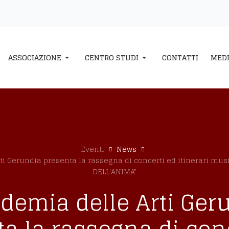
ASSOCIAZIONE
CENTRO STUDI
CONTATTI
MED
Eventi
News
i Gerundia presenta la rassegna di concerti ed itinerari mus
DELL'ANIMA"
demia delle Arti Ger