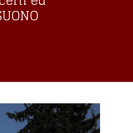
certi ed
L SUONO