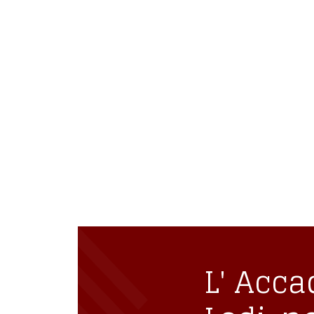
L' Accademia di
nel cuore di og
iscritto
L' Acca