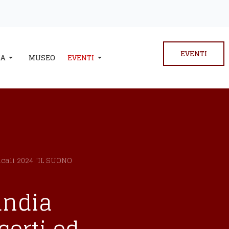
EVENTI
IA
MUSEO
EVENTI
icali 2024 "IL SUONO
undia