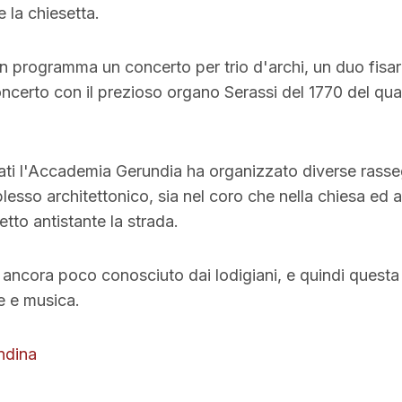
e la chiesetta.
in programma un concerto per trio d'archi, un duo fis
ncerto con il prezioso organo Serassi del 1770 del qu
ati l'Accademia Gerundia ha organizzato diverse rass
esso architettonico, sia nel coro che nella chiesa ed a
letto antistante la strada.
ancora poco conosciuto dai lodigiani, e quindi questa è
e e musica.
ndina