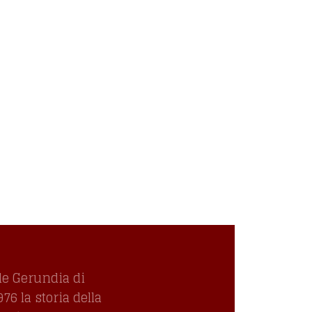
le Gerundia di
6 la storia della