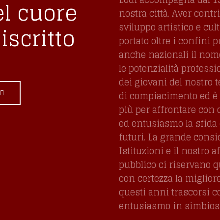
el cuore
nostra città. Aver contr
sviluppo artistico e cul
iscritto
portato oltre i confini p
anche nazionali il nome,
le potenzialità professi
dei giovani del nostro t
di compiacimento ed è 
più per affrontare con
ed entusiasmo la sfida 
futuri. La grande consi
Istituzioni e il nostro a
pubblico ci riservano 
con certezza la miglior
questi anni trascorsi 
entusiasmo in simbiosi 