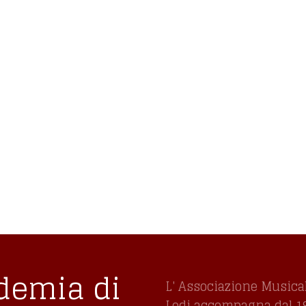
 Lodi,
ni
demia di
L' Associazione Musica
Lodi accompagna dal 197