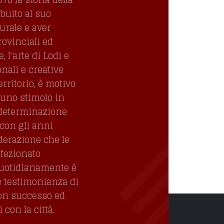
ibuito al suo
turale e aver
rovinciali ed
 l'arte di Lodi e
onali e creative
erritorio, è motivo
uno stimolo in
 determinazione
con gli anni
derazione che le
ffezionato
quotidianamente è
e testimonianza di
con successo ed
con la città.