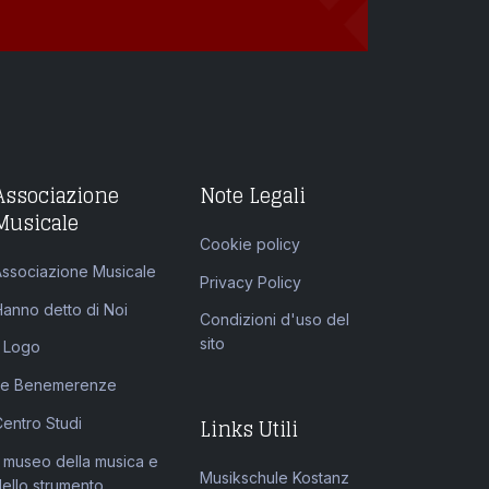
Associazione
Note Legali
Musicale
Cookie policy
Associazione Musicale
Privacy Policy
Hanno detto di Noi
Condizioni d'uso del
sito
l Logo
Le Benemerenze
Links Utili
Centro Studi
l museo della musica e
Musikschule Kostanz
dello strumento