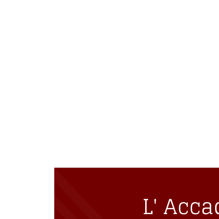
L' Accademia di
nel cuore di og
iscritto
L' Acca