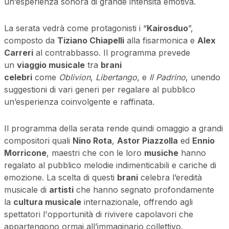
un’esperienza sonora di grande intensità emotiva.
La serata vedrà come protagonisti i “
Kairosduo
”,
composto da
Tiziano Chiapelli
alla fisarmonica e
Alex
Carreri
al contrabbasso. Il programma prevede
un
viaggio musicale
tra
brani
celebri
come
Oblivion
,
Libertango
, e
Il Padrino
, unendo
suggestioni di vari generi per regalare al pubblico
un’esperienza coinvolgente e raffinata.
Il programma della serata rende quindi omaggio a grandi
compositori quali
Nino Rota
,
Astor Piazzolla
ed
Ennio
Morricone
, maestri che con le loro
musiche
hanno
regalato al pubblico melodie indimenticabili e cariche di
emozione. La scelta di questi
brani
celebra l’eredità
musicale di
artisti
che hanno segnato profondamente
la
cultura musicale
internazionale, offrendo agli
spettatori l'opportunità di rivivere capolavori che
appartengono ormai all’immaginario collettivo.