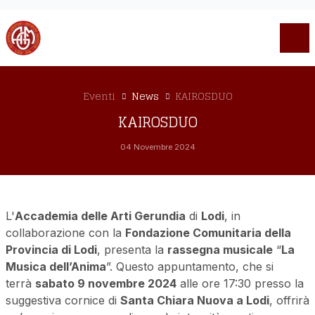
Eventi
News
KAIROSDUO
KAIROSDUO
04 Novembre 2024
L'
Accademia delle Arti Gerundia
di
Lodi
, in
collaborazione con la
Fondazione Comunitaria della
Provincia di Lodi
, presenta la
rassegna musicale
“
La
Musica dell’Anima
”. Questo appuntamento, che si
terrà
sabato 9 novembre 2024
alle ore 17:30 presso la
suggestiva cornice di
Santa Chiara Nuova a Lodi
, offrirà