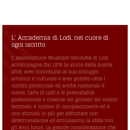
L' Accademia di Lodi, nel cuore di ogni
iscritto
L' Accademia di Lodi, nel cuore di
ogni iscritto
L' Associazione Musicale Gerundia di Lodi
accompagna dal 1976 la storia della nostra
città. Aver contribuito al suo sviluppo
artistico e culturale e aver portato oltre i
confini provinciali ed anche nazionali il
nome, l'arte di Lodi e le potenzialità
professionali e creative dei giovani del nostro
territorio, è motivo di compiacimento ed è
uno stimolo in più per affrontare con
determinazione ed entusiasmo la sfida con
gli anni futuri. La grande considerazione che